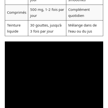
500 mg, 1-2 fois par
Complément
Comprimés
jour
quotidien
Teinture
30 gouttes, jusqu’à
Mélange dans de
liquide
3 fois par jour
l’eau ou du jus