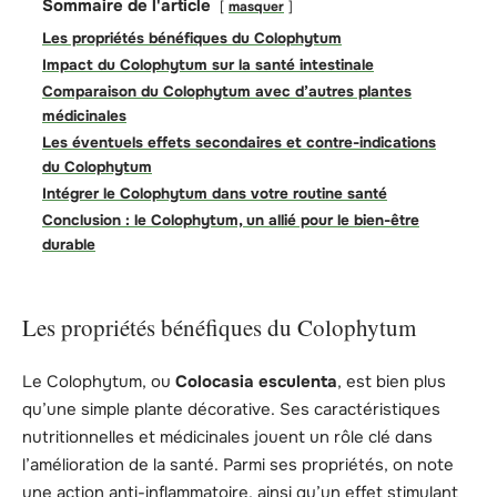
Sommaire de l'article
masquer
Les propriétés bénéfiques du Colophytum
Impact du Colophytum sur la santé intestinale
Comparaison du Colophytum avec d’autres plantes
médicinales
Les éventuels effets secondaires et contre-indications
du Colophytum
Intégrer le Colophytum dans votre routine santé
Conclusion : le Colophytum, un allié pour le bien-être
durable
Les propriétés bénéfiques du Colophytum
Le Colophytum, ou
Colocasia esculenta
, est bien plus
qu’une simple plante décorative. Ses caractéristiques
nutritionnelles et médicinales jouent un rôle clé dans
l’amélioration de la santé. Parmi ses propriétés, on note
une action anti-inflammatoire, ainsi qu’un effet stimulant