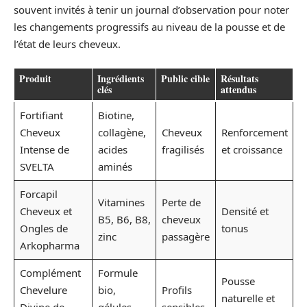
souvent invités à tenir un journal d’observation pour noter
les changements progressifs au niveau de la pousse et de
l’état de leurs cheveux.
Produit
Ingrédients
Public cible
Résultats
clés
attendus
Fortifiant
Biotine,
Cheveux
collagène,
Cheveux
Renforcement
Intense de
acides
fragilisés
et croissance
SVELTA
aminés
Forcapil
Vitamines
Perte de
Cheveux et
Densité et
B5, B6, B8,
cheveux
Ongles de
tonus
zinc
passagère
Arkopharma
Complément
Formule
Pousse
Chevelure
bio,
Profils
naturelle et