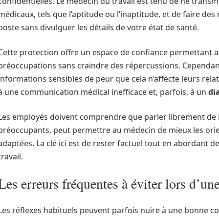
confidentielles. Le médecin du travail est tenu de ne trans
médicaux, tels que l’aptitude ou l’inaptitude, et de faire
poste sans divulguer les détails de votre état de santé.
Cette protection offre un espace de confiance permettant 
préoccupations sans craindre des répercussions. Cependant,
informations sensibles de peur que cela n’affecte leurs relat
à une communication médical inefficace et, parfois, à un
di
Les employés doivent comprendre que parler librement de 
préoccupants, peut permettre au médecin de mieux les or
adaptées. La clé ici est de rester factuel tout en abordant 
travail.
Les erreurs fréquentes à éviter lors d’un
Les réflexes habituels peuvent parfois nuire à une bonne 