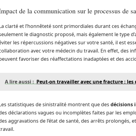
Impact de la communication sur le processus de san
La clarté et l’honnêteté sont primordiales durant ces échan
seulement le diagnostic proposé, mais également le type 
éviter les répercussions négatives sur votre santé, il est esse
collaboration avec votre médecin du travail. En effet, des i
peuvent favoriser des réaffectations inadaptées et des accid
A lire aussi :
Peut-on travailler avec une fracture : les
Les statistiques de sinistralité montrent que des
décisions 
des déclarations vagues ou incomplètes faites par les emp
des aggravations de l’état de santé, des arrêts prolongés, et
travail.