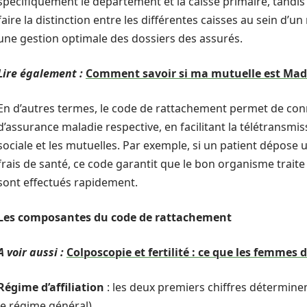
spécifiquement le département et la caisse primaire, tandis 
faire la distinction entre les différentes caisses au sein 
une gestion optimale des dossiers des assurés.
Lire également :
Comment savoir si ma mutuelle est Made
En d’autres termes, le code de rattachement permet de conn
d’assurance maladie respective, en facilitant la télétransmi
sociale et les mutuelles. Par exemple, si un patient dép
frais de santé, ce code garantit que le bon organisme tra
sont effectués rapidement.
Les composantes du code de rattachement
A voir aussi :
Colposcopie et fertilité : ce que les femmes 
Régime d’affiliation
: les deux premiers chiffres détermine
le régime général).