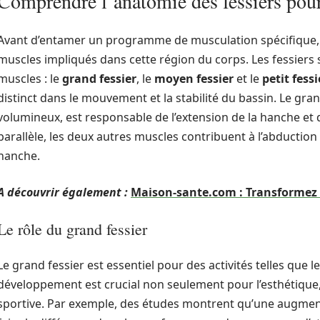
Comprendre l’anatomie des fessiers pour 
Avant d’entamer un programme de musculation spécifique, 
muscles impliqués dans cette région du corps. Les fessiers
muscles : le
grand fessier
, le
moyen fessier
et le
petit fessi
distinct dans le mouvement et la stabilité du bassin. Le grand
volumineux, est responsable de l’extension de la hanche et d
parallèle, les deux autres muscles contribuent à l’abduction et
hanche.
A découvrir également :
Maison-sante.com : Transformez v
Le rôle du grand fessier
Le grand fessier est essentiel pour des activités telles que le
développement est crucial non seulement pour l’esthétiqu
sportive. Par exemple, des études montrent qu’une augment