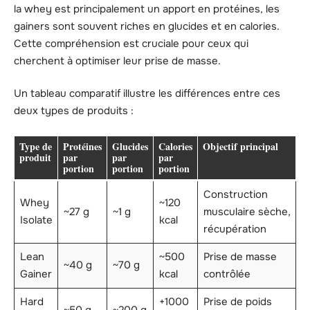
la whey est principalement un apport en protéines, les
gainers sont souvent riches en glucides et en calories.
Cette compréhension est cruciale pour ceux qui
cherchent à optimiser leur prise de masse.
Un tableau comparatif illustre les différences entre ces
deux types de produits :
Type de
Protéines
Glucides
Calories
Objectif principal
produit
par
par
par
portion
portion
portion
Construction
Whey
~120
~27 g
~1 g
musculaire sèche,
Isolate
kcal
récupération
Lean
~500
Prise de masse
~40 g
~70 g
Gainer
kcal
contrôlée
Hard
+1000
Prise de poids
~50 g
~200 g