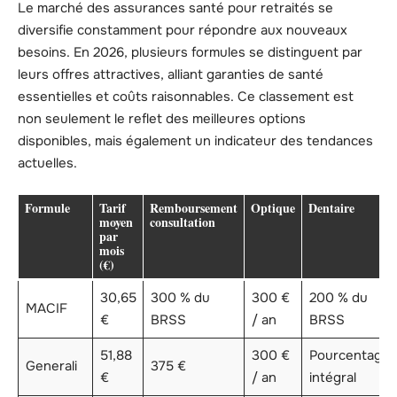
Le marché des assurances santé pour retraités se
diversifie constamment pour répondre aux nouveaux
besoins. En 2026, plusieurs formules se distinguent par
leurs offres attractives, alliant garanties de santé
essentielles et coûts raisonnables. Ce classement est
non seulement le reflet des meilleures options
disponibles, mais également un indicateur des tendances
actuelles.
Formule
Tarif
Remboursement
Optique
Dentaire
moyen
consultation
par
mois
(€)
30,65
300 % du
300 €
200 % du
MACIF
€
BRSS
/ an
BRSS
51,88
300 €
Pourcentage
Generali
375 €
€
/ an
intégral